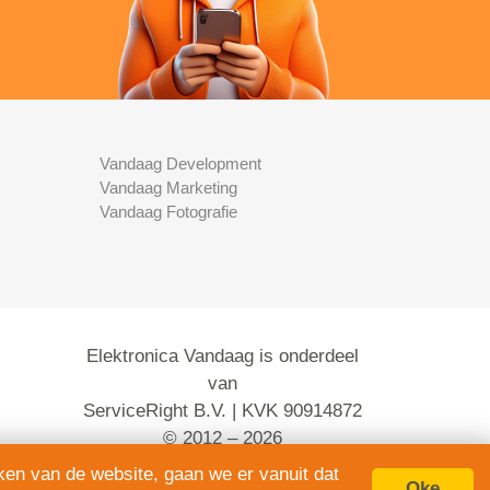
Vandaag Development
Vandaag Marketing
Vandaag Fotografie
Elektronica Vandaag is onderdeel
van
ServiceRight B.V. | KVK 90914872
© 2012 – 2026
alle rechten voorbehouden.
ken van de website, gaan we er vanuit dat
Oke