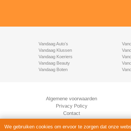
Vandaag Auto's
Vand
Vandaag Klussen
Vand
Vandaag Koeriers
Vand
Vandaag Beauty
Vand
Vandaag Boten
Vand
Algemene voorwaarden
Privacy Policy
Contact
Bedrijven Inlog
We gebruiken cookies om ervoor te zorgen dat onze websit