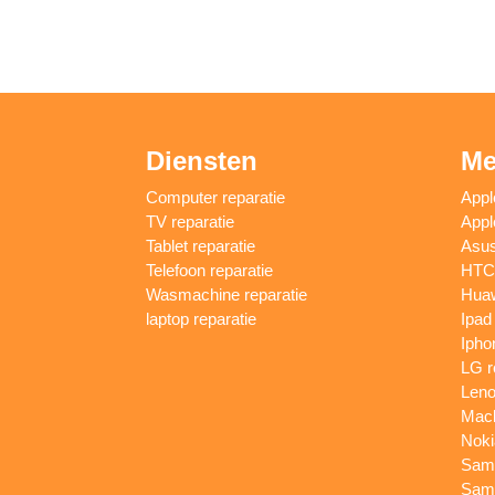
Diensten
Me
Computer reparatie
Appl
TV reparatie
Appl
Tablet reparatie
Asus
Telefoon reparatie
HTC 
Wasmachine reparatie
Huaw
laptop reparatie
Ipad
Ipho
LG r
Leno
Macb
Noki
Sams
Sams