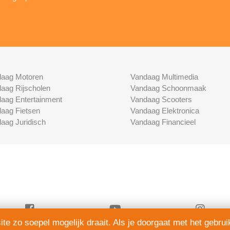
aag Motoren
Vandaag Multimedia
aag Rijscholen
Vandaag Schoonmaak
aag Entertainment
Vandaag Scooters
aag Fietsen
Vandaag Elektronica
aag Juridisch
Vandaag Financieel
e zo soepel mogelijk draait. Als je doorgaat met het gebrui