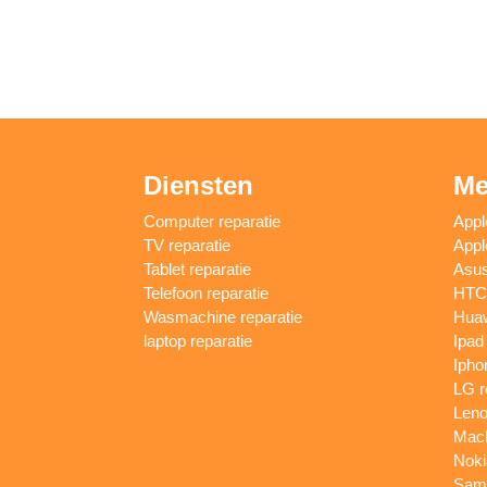
Diensten
Me
Computer reparatie
Appl
TV reparatie
Appl
Tablet reparatie
Asus
Telefoon reparatie
HTC 
Wasmachine reparatie
Huaw
laptop reparatie
Ipad
Ipho
LG r
Leno
Macb
Noki
Sams