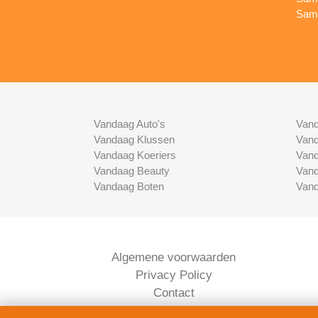
Sams
Vandaag Auto's
Vand
Vandaag Klussen
Vand
Vandaag Koeriers
Vand
Vandaag Beauty
Vand
Vandaag Boten
Vand
Algemene voorwaarden
Privacy Policy
Contact
Bedrijven Inlog