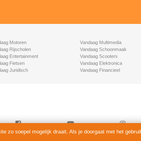
aag Motoren
Vandaag Multimedia
aag Rijscholen
Vandaag Schoonmaak
aag Entertainment
Vandaag Scooters
aag Fietsen
Vandaag Elektronica
aag Juridisch
Vandaag Financieel
e zo soepel mogelijk draait. Als je doorgaat met het gebrui