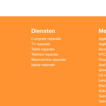
Diensten
Me
Computer reparatie
Appl
TV reparatie
Appl
Tablet reparatie
Asus
Telefoon reparatie
HTC 
Wasmachine reparatie
Huaw
laptop reparatie
Ipad
Ipho
LG r
Leno
Macb
Noki
Sams
Sams