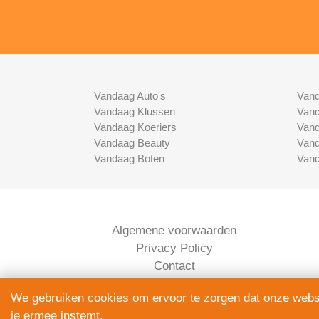
Vandaag Auto's
Vand
Vandaag Klussen
Vand
Vandaag Koeriers
Vand
Vandaag Beauty
Vand
Vandaag Boten
Vand
Algemene voorwaarden
Privacy Policy
Contact
Bedrijven Inlog
We gebruiken cookies om ervoor te zorgen dat onze websit
je ermee instemt.