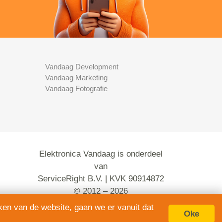
Vandaag Development
Vandaag Marketing
Vandaag Fotografie
Elektronica Vandaag is onderdeel
van
ServiceRight B.V. | KVK 90914872
© 2012 – 2026
alle rechten voorbehouden.
ken van de website, gaan we er vanuit dat
Oke