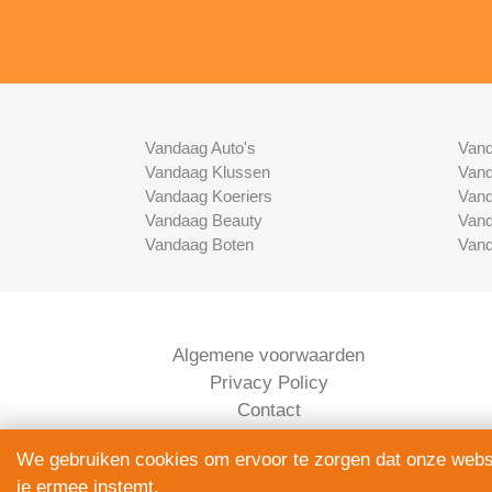
Vandaag Auto's
Vand
Vandaag Klussen
Vand
Vandaag Koeriers
Vand
Vandaag Beauty
Vand
Vandaag Boten
Vand
Algemene voorwaarden
Privacy Policy
Contact
Bedrijven Inlog
We gebruiken cookies om ervoor te zorgen dat onze websit
je ermee instemt.