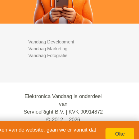
Vandaag Development
Vandaag Marketing
Vandaag Fotografie
Elektronica Vandaag is onderdeel
van
ServiceRight B.V. | KVK 90914872
© 2012 – 2026
alle rechten voorbehouden.
ken van de website, gaan we er vanuit dat
Oke