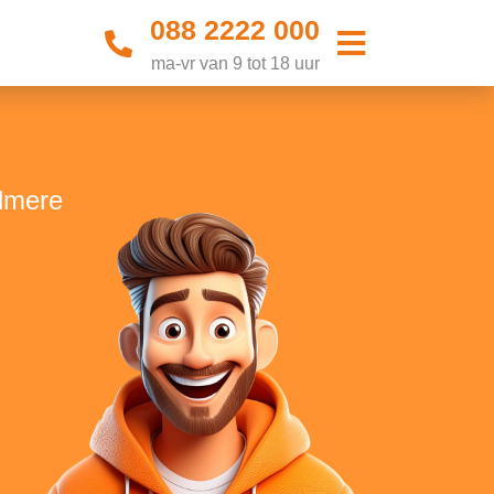
088 2222 000
ma-vr van 9 tot 18 uur
Almere