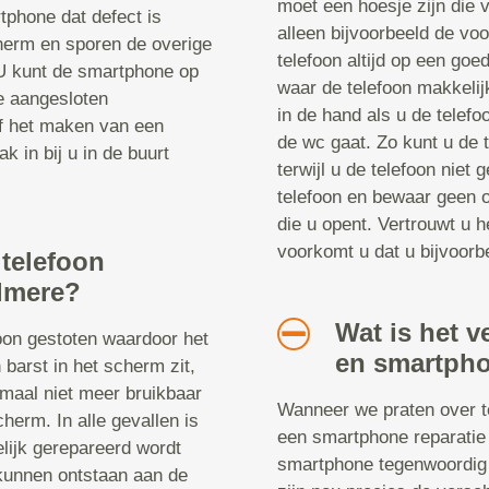
moet een hoesje zijn die v
tphone dat defect is
alleen bijvoorbeeld de vo
herm en sporen de overige
telefoon altijd op een goe
 U kunt de smartphone op
waar de telefoon makkelij
le aangesloten
in de hand als u de telefoo
of het maken van een
de wc gaat. Zo kunt u de t
k in bij u in de buurt
terwijl u de telefoon niet
telefoon en bewaar geen o
die u opent. Vertrouwt u h
voorkomt u dat u bijvoorbe
 telefoon
Almere?
Wat is het v
foon gestoten waardoor het
en smartpho
 barst in het scherm zit,
emaal niet meer bruikbaar
Wanneer we praten over te
cherm. In alle gevallen is
een smartphone reparatie 
elijk gerepareerd wordt
smartphone tegenwoordig 
kunnen ontstaan aan de