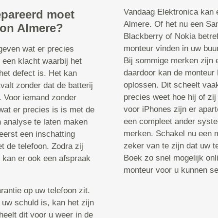
Vandaag Elektronica kan e
epareerd moet
Almere. Of het nu een Sa
oon Almere?
Blackberry of Nokia betre
monteur vinden in uw buurt
 geven wat er precies
Bij sommige merken zijn 
 een klacht waarbij het
daardoor kan de monteur 
het defect is. Het kan
oplossen. Dit scheelt vaa
valt zonder dat de batterij
precies weet hoe hij of z
t. Voor iemand zonder
voor iPhones zijn er apa
wat er precies is is met de
een compleet ander systee
n analyse te laten maken
merken. Schakel nu een m
erst een inschatting
zeker van te zijn dat uw 
 de telefoon. Zodra zij
Boek zo snel mogelijk onl
, kan er ook een afspraak
monteur voor u kunnen sel
rantie op uw telefoon zit.
 uw schuld is, kan het zijn
heelt dit voor u weer in de