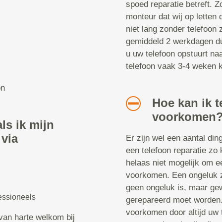
spoed reparatie betreft. Z
monteur dat wij op letten 
niet lang zonder telefoon z
gemiddeld 2 werkdagen dur
u uw telefoon opstuurt naa
telefoon vaak 3-4 weken kw
on
Hoe kan ik t
voorkomen
ls ik mijn
 via
Er zijn wel een aantal di
een telefoon reparatie zo 
helaas niet mogelijk om ee
voorkomen. Een ongeluk zi
geen ongeluk is, maar gew
essioneels
gerepareerd moet worden. 
voorkomen door altijd uw 
van harte welkom bij