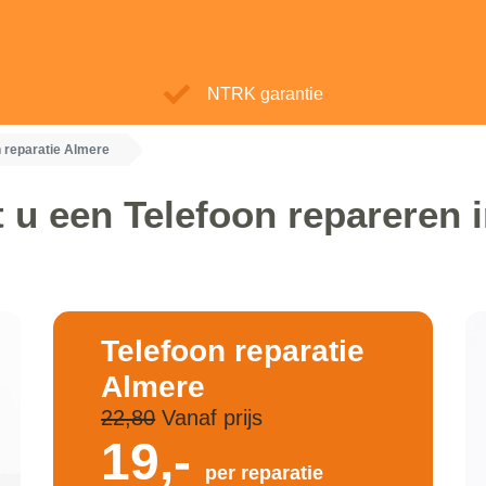
NTRK garantie
n reparatie Almere
 u een Telefoon repareren 
Telefoon reparatie
Almere
22,80
Vanaf prijs
19,-
per reparatie