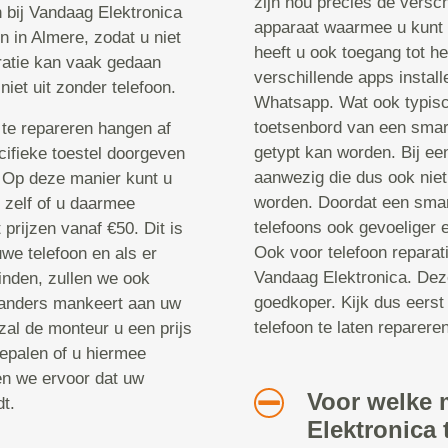
zijn nou precies de versch
n bij Vandaag Elektronica
apparaat waarmee u kunt 
n in Almere, zodat u niet
heeft u ook toegang tot he
ratie kan vaak gedaan
verschillende apps instal
niet uit zonder telefoon.
Whatsapp. Wat ook typisch
toetsenbord van een smar
te repareren hangen af
getypt kan worden. Bij een
cifieke toestel doorgeven
aanwezig die dus ook niet
. Op deze manier kunt u
worden. Doordat een smar
u zelf of u daarmee
telefoons ook gevoeliger 
prijzen vanaf €50. Dit is
Ook voor telefoon reparat
we telefoon en als er
Vandaag Elektronica. Deze
inden, zullen we ook
goedkoper. Kijk dus eerst
 anders mankeert aan uw
telefoon te laten repareren
zal de monteur u een prijs
epalen of u hiermee
en we ervoor dat uw
Voor welke 
t.
Elektronica 